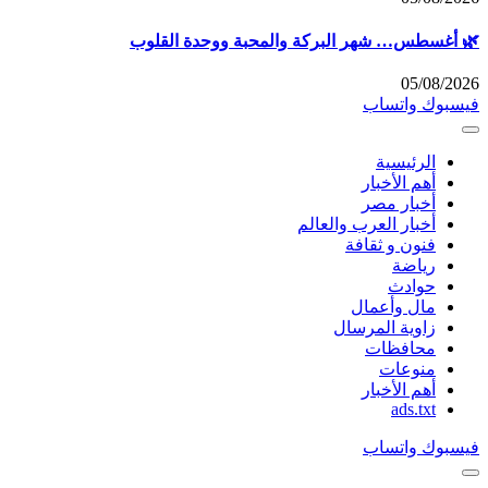
🌿 أغسطس… شهر البركة والمحبة ووحدة القلوب
05/08/2026
فيسبوك
واتساب
الرئيسية
أهم الأخبار
أخبار مصر
أخبار العرب والعالم
فنون و ثقافة
رياضة
حوادث
مال وأعمال
زاوية المرسال
محافظات
منوعات
أهم الأخبار
ads.txt
فيسبوك
واتساب