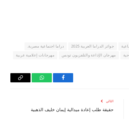
اعية
جوائز الدراما العربية 2025
دراما اجتماعية مصرية.
حية
مهرجان الإذاعة والتلفزيون تونس
مهرجانات إعلامية عربية
فيسبوك
واتساب
Copy
Link
التالي
حقيقة طلب إعادة ميدالية إيمان خليف الذهبية