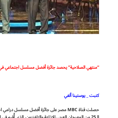
“منتهي الصلاحية” يحصد جائزة أفضل مسلسل اجتماعي في مه
كتبت _ يوستينا ألفي
حصلت قناة MBC مصر على جائزة أفضل مسلسل در
الـ25 من المهرجان العربي للإذاعة والتلفزيون، الذي أُقيم في العاصمة التونسية تونس.