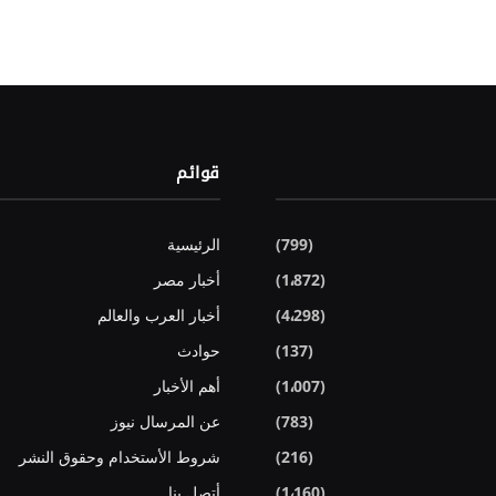
قوائم
(799)
الرئيسية
(1٬872)
أخبار مصر
(4٬298)
أخبار العرب والعالم
(137)
حوادث
(1٬007)
أهم الأخبار
(783)
عن المرسال نيوز
(216)
شروط الأستخدام وحقوق النشر
(1٬160)
أتصل بنا