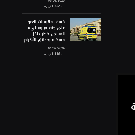
03/09/2025
1٬742
زيارة
كشف ملابسات العثور
على جثة «بروسلي»
المسجل خطر داخل
مسكنه بحدائق الأهرام
01/02/2026
1٬116
زيارة
ة