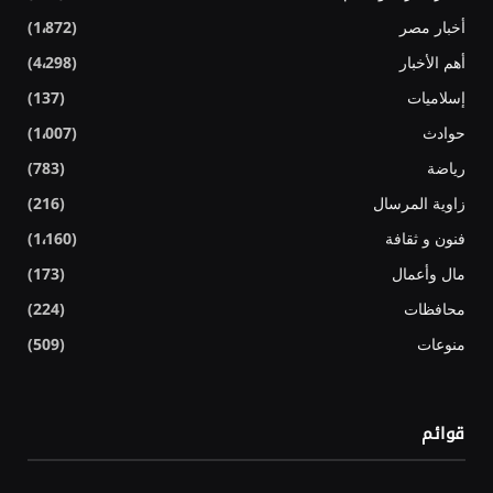
أخبار مصر
(1٬872)
أهم الأخبار
(4٬298)
إسلاميات
(137)
حوادث
(1٬007)
رياضة
(783)
زاوية المرسال
(216)
فنون و ثقافة
(1٬160)
مال وأعمال
(173)
محافظات
(224)
منوعات
(509)
قوائم