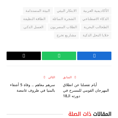
الأكاديمية العربية
الابتكار البيئي
البيئة المستدامة
الذكاء الاصطناعي
الشجرة السائلة
الطاقة النظيفة
الطحالب البحرية
الطلاب المصريون
العسل الذكي.
خلايا النحل الذكية
مشاريع تخرج
فيسبوك
واتساب
Copy
Link
السابق
التالي
أيام تفصلنا عن انطلاق
سرهم معاهم .. وفاة 5 أشقاء
المهرجان القومي للمسرح في
بالمنيا في ظروف غامضة
دورته الـ18
المقالات
ذات الصلة