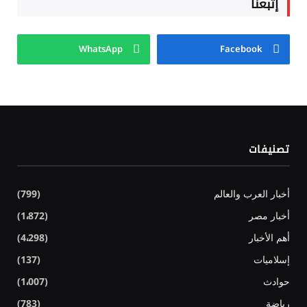
إتبعنا
WhatsApp
Facebook
تصنيفات
أخبار العرب والعالم
(799)
أخبار مصر
(1٬872)
أهم الأخبار
(4٬298)
إسلاميات
(137)
حوادث
(1٬007)
رياضة
(783)