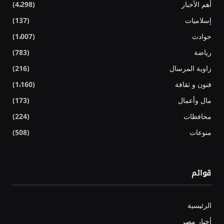
أهم الأخبار
(4٬298)
إسلاميات
(137)
حوادث
(1٬007)
رياضة
(783)
زاوية المرسال
(216)
فنون و ثقافة
(1٬160)
مال وأعمال
(173)
محافظات
(224)
منوعات
(508)
قوائم
الرئيسية
أخبار مصر