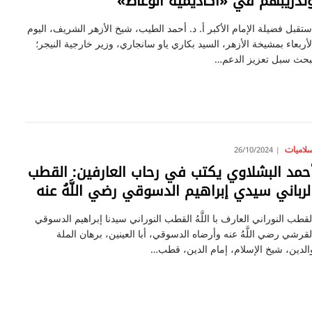
تدريبهم في «أكاديمية الوعَّاظ»
ستقبل فضيلة الإمام الأكبر أ. د. أحمد الطيب، شيخ الأزهر الشريف، اليوم
لأربعاء بمشيخة الأزهر، السيد بكاري ياو سانجاري، وزير خارجية النيجر؛
بحث سبل تعزيز الدعم…
سلاميات
26/10/2024
حمد البشلاوي يكتب في رحاب العارفين: القطب
لرباني سيدي إبراهيم الدسوقي رضي اللَّهُ عنه
لقطب النوراني العارف با اللَّهُ القطب النوراني سيدنا إبراهيم الدسوقي
لقرشي رضي اللَّهُ عنه وأرضاه الدسوقي، أبا العينين، برهان الملة
الدين، شيخ الإسلام، إمام الدين، قطب…