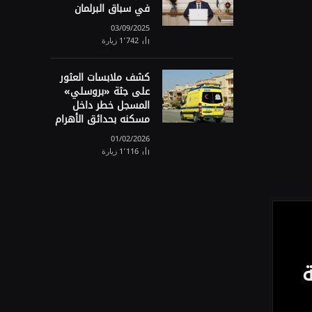
في سباق البرلمان
03/09/2025
1٬742
زيارة
كشف ملابسات العثور
على جثة «بروسلي»
المسجل خطر داخل
مسكنه بحدائق الأهرام
01/02/2026
1٬116
زيارة
ة