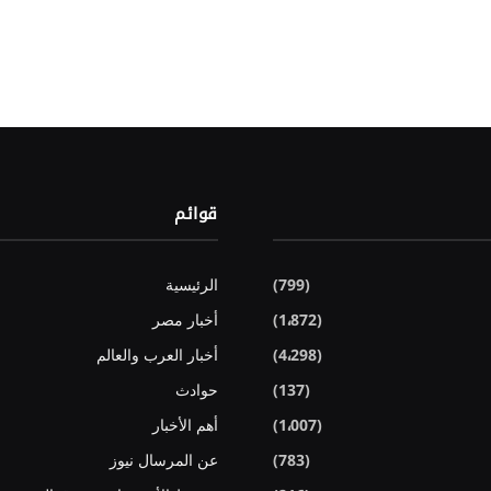
قوائم
(799)
الرئيسية
(1٬872)
أخبار مصر
(4٬298)
أخبار العرب والعالم
(137)
حوادث
(1٬007)
أهم الأخبار
(783)
عن المرسال نيوز