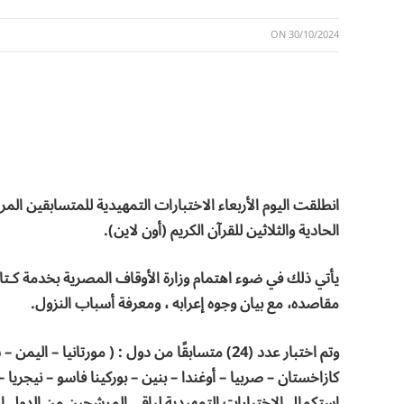
ON
30/10/2024
انطلقت اليوم الأربعاء الاختبارات التمهيدية للمتسابقين ال
الحادية والثلاثين للقرآن الكريم (أون لاين).
يأتي ذلك في ضوء اهتمام وزارة الأوقاف المصرية بخدمة كـتاب
مقاصده، مع بيان وجوه إعرابه ، ومعرفة أسباب النزول.
وتم اختبار عدد (24) متسابقًا من دول : ( مورتانيا
كازاخستان – صربيا – أوغندا – بنين – بوركينا فاسو – نيجريا – ب
استكمال الاختبارات التمهيدية لباقي المرشحين من الدول الأ