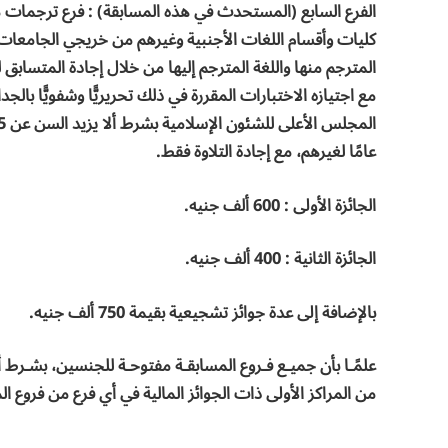
الفرع السابع (المستحدث في هذه المسابقة) : فرع ترجمات م
كليات وأقسام اللغات الأجنبية وغيرهم من خريجي الجامعات بشر
المترجم منها واللغة المترجم إليها من خلال إجادة المتسابق لف
مع اجتيازه الاختبارات المقررة في ذلك تحريريًّا وشفويًّا ب
عامًا لغيرهم، مع إجادة التلاوة فقط.
الجائزة الأولى : 600 ألف جنيه.
الجائزة الثانية : 400 ألف جنيه.
بالإضافة إلى عدة جوائز تشجيعية بقيمة 750 ألف جنيه.
علمًـا بأن جميـع فـروع المسابقـة مفتوحـة للجنسين، بشـرط أ
من المراكز الأولى ذات الجوائز المالية في أي فرع من فروع ال