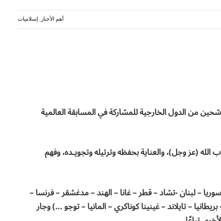
أهم الأخبار
,
إسلاميات
مرشحين من الدول الخارجية للمشاركة في المسابقة العالمية
 الله (عز وجل)، والعناية بحفظه وترتيله وتجويـده، وفهم
 – اليمن – سوريا – لبنان -تشاد – قطر – غانا – الهند – مدغشقر – فرنسا –
ريطانيا – تايلاند – غينينا كوناكري – المانيا – توجو …) وجار
خرى تباعًا .