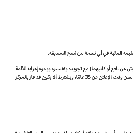
لقيمة المالية في أي نسخة من نسخ المسابقة.
ش عن نافع أو كلتيهما) مع تجويده وتفسيره ووجوه إعرابه للأئمة
والواعظات وأعضاء هيئة التدريس ومعاونيهم بشرط ألا يزيد السن وقت الإعلان عن 35 عامًا، ويشترط ألا يكون قد فاز بالمركز