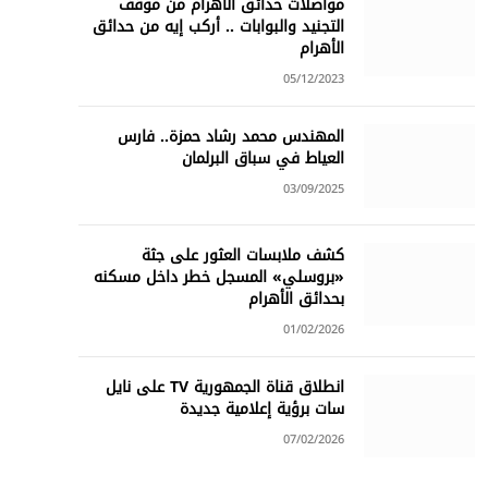
مواصلات حدائق الأهرام من موقف
التجنيد والبوابات .. أركب إيه من حدائق
الأهرام
05/12/2023
المهندس محمد رشاد حمزة.. فارس
العياط في سباق البرلمان
03/09/2025
كشف ملابسات العثور على جثة
«بروسلي» المسجل خطر داخل مسكنه
بحدائق الأهرام
01/02/2026
انطلاق قناة الجمهورية TV على نايل
سات برؤية إعلامية جديدة
07/02/2026