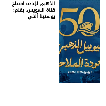
الذهبي لإعادة افتتاح
قناة السويس. بقلم:
يوستينا ألفي