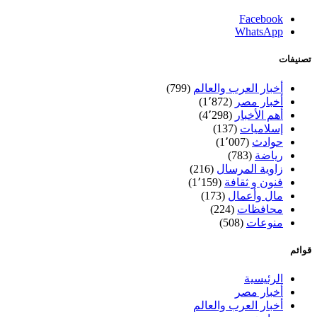
Facebook
WhatsApp
تصنيفات
أخبار العرب والعالم
(799)
أخبار مصر
(1٬872)
أهم الأخبار
(4٬298)
إسلاميات
(137)
حوادث
(1٬007)
رياضة
(783)
زاوية المرسال
(216)
فنون و ثقافة
(1٬159)
مال وأعمال
(173)
محافظات
(224)
منوعات
(508)
قوائم
الرئيسية
أخبار مصر
أخبار العرب والعالم