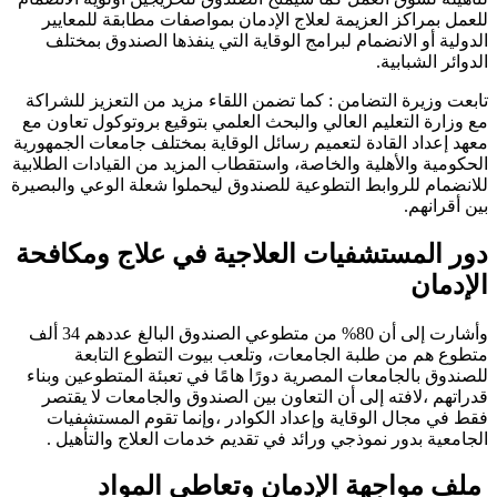
للعمل بمراكز العزيمة لعلاج الإدمان بمواصفات مطابقة للمعايير
الدولية أو الانضمام لبرامج الوقاية التي ينفذها الصندوق بمختلف
الدوائر الشبابية.
تابعت وزيرة التضامن : كما تضمن اللقاء مزيد من التعزيز للشراكة
مع وزارة التعليم العالي والبحث العلمي بتوقيع بروتوكول تعاون مع
معهد إعداد القادة لتعميم رسائل الوقاية بمختلف جامعات الجمهورية
الحكومية والأهلية والخاصة، واستقطاب المزيد من القيادات الطلابية
للانضمام للروابط التطوعية للصندوق ليحملوا شعلة الوعي والبصيرة
بين أقرانهم.
دور المستشفيات العلاجية في علاج ومكافحة
الإدمان
وأشارت إلى أن 80% من متطوعي الصندوق البالغ عددهم 34 ألف
متطوع هم من طلبة الجامعات، وتلعب بيوت التطوع التابعة
للصندوق بالجامعات المصرية دورًا هامًا في تعبئة المتطوعين وبناء
قدراتهم ،لافته إلى أن التعاون بين الصندوق والجامعات لا يقتصر
فقط في مجال الوقاية وإعداد الكوادر ،وإنما تقوم المستشفيات
الجامعية بدور نموذجي ورائد في تقديم خدمات العلاج والتأهيل .
ملف مواجهة الإدمان وتعاطي المواد