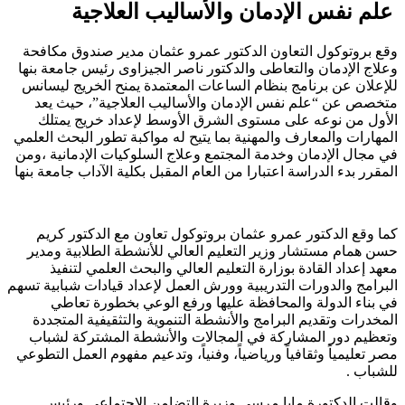
علم نفس الإدمان والأساليب العلاجية
وقع بروتوكول التعاون الدكتور عمرو عثمان مدير صندوق مكافحة
وعلاج الإدمان والتعاطى والدكتور ناصر الجيزاوى رئيس جامعة بنها
للإعلان عن برنامج بنظام الساعات المعتمدة يمنح الخريج ليسانس
متخصص عن “علم نفس الإدمان والأساليب العلاجية”، حيث يعد
الأول من نوعه على مستوى الشرق الأوسط لإعداد خريج يمتلك
المهارات والمعارف والمهنية بما يتيح له مواكبة تطور البحث العلمي
في مجال الإدمان وخدمة المجتمع وعلاج السلوكيات الإدمانية ،ومن
المقرر بدء الدراسة اعتبارا من العام المقبل بكلية الآداب جامعة بنها
كما وقع الدكتور عمرو عثمان بروتوكول تعاون مع الدكتور كريم
حسن همام مستشار وزير التعليم العالي للأنشطة الطلابية ومدير
معهد إعداد القادة بوزارة التعليم العالي والبحث العلمي لتنفيذ
البرامج والدورات التدريبية وورش العمل لإعداد قيادات شبابية تسهم
في بناء الدولة والمحافظة عليها ورفع الوعي بخطورة تعاطي
المخدرات وتقديم البرامج والأنشطة التنموية والتثقيفية المتجددة
وتعظيم دور المشاركة في المجالات والأنشطة المشتركة لشباب
مصر تعليمياً وثقافياً ورياضياً، وفنياً، وتدعيم مفهوم العمل التطوعي
للشباب .
وقالت الدكتورة مايا مرسى وزيرة التضامن الاجتماعي ورئيس