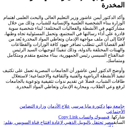
المخدرة
وأكد الدكتور أيمن عاشور وزير التعليم العالى والبحث العلمى اهتمام
الوزارة ببناء الشخصية العلمية والإنسانية للشباب، وذلك من خلال
مشاركتهم في الأنشطة والفعاليات المختلفة؛ لبناء شخصية سوية
قادرة على أداء رسالتها في المجتمع، وتحمل المسئولية تجاه وطنها،
لافتًا إلى أن ملف مواجهة الإدمان وتعاطي المواد المخدرة يُعد من
أهم القضايا التي تتطلب تضافر جهود كافة الوزارات والقطاعات
والهيئات المختلفة بالدولة، وذلك تنفيذًا لتوجيهات السيد الرئيس
عبدالفتاح السيسي رئيس الجمهورية، ببناء مجتمع متقدم ومتكامل
ومتماسك.
وأوضح الدكتور أيمن عاشور أن الجامعات المصرية تعمل على تكثيف
تنفيذ الأنشطة الرياضية والفنية والثقافية والاجتماعية؛ لاستغلال
طاقات الشباب، فضلًا عن تقديم ندوات تثقيفية وتوعوية بالجامعات
لرفع وعي الطلاب، ومحاربة الإدمان وتعاطي المواد المخدرة.
جامعة بنها
دكتورة مايا مرسى
علاج الأدمان
وزارة التضامن
الأجتماعى
شاركها.
فيسبوك
واتساب
Copy Link
السابق
مصر تحتفل باليوبيل الذهبي لإعادة افتتاح قناة السويس. بقلم: