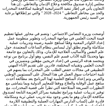
مجلس إدارة صندوق مكافحة وعلاج الإدمان والتعاطي ، إن هذا
التعاون يأتي في إطار تنفيذ الاستراتيجية الوطنية لمكافحة المخدرات
والحد من مخاطر التعاطي ” 2024- 2028 ” والتي تم إطلاقها برعاية
من السيد رئيس الجمهورية.
أوضحت وزيرة التضامن الاجتماعي : وتضم في محاور عملها تعظيم
قيمة البحث العلمي في مواجهة المخدرات وتطوير منظومة عمل
إعداد الكوادر المعنية وفقًا لمناهج علمية رصينة وتدريبات عملية
متكاملة واليوم نطلق أول ليسانس بنظام الساعات المعتمدة، حول
علم النفس والأساليب العلاجية للإدمان، وذلك بالتعاون مع جامعة
بنها وتحديدًا كلية الآداب قسم علم النفس، وهو أول برنامج من نوعه
ويتجسد هدفه الرئيسي في إعداد خريجين مؤهلين ومتميزين في
البحث العلمي وتقنياته المختلفة، قادرين على تقديم الأداء المهني
التطبيقي في مجالات خفض الطلب على المخدرات بما يسهم في
تلبية احتياجات سوق العمل في هذا المجال على المستويين الوطني
والعربي وتم إعداد المناهج العلمية لهذا البرنامج بعد مطالعة أحدث
مناهج عمل الوقاية والعلاج ووفقا للمعايير الدولية وبما يتماشى مع
التطورات السريعة المتلاحقة التي تطرأ على قضية المخدرات، مع
توفير تدريبات عملية وبرامج تطبيقية بمراكز العزيمة التابعة لصندوق
مكافحة الإدمان وهو ما يعني وجود بيئة تدريب عملي ثرية ومتكاملة
قادرة على إكساب الدارس المهارات العملية والتطبيقية اللازمة
لتأهيله لسوق العمل كما سيمنح الصندوق للخريجين أولوية الانضمام