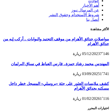
حوادث
أهم الأخبار
عن المرسال نيوز
شروط الأستخدام وحقوق النشر
أتصل بنا
الأكثر مشاهدة
مواصلات حدائق الأهرام من موقف التجنيد والبوابات .. أركب إيه من
حدائق الأهرام
7٬146
05/12/2023
زيارة
المهندس محمد رشاد حمزة.. فارس العياط في سباق البرلمان
1٬741
03/09/2025
زيارة
كشف ملابسات العثور على جثة «بروسلي» المسجل خطر داخل
مسكنه بحدائق الأهرام
1٬116
01/02/2026
زيارة
اختيارات المحرر