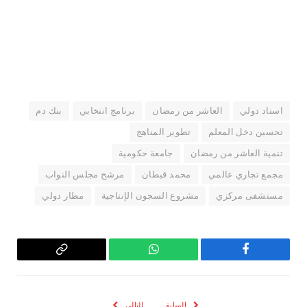
استاد دولي
العاشر من رمضان
برنامج انتخابي
بنك دم
تحسين دخل المعلم
تطوير المناهج
تنمية العاشر من رمضان
جامعة حكومية
مجمع تجاري عالمي
محمد قبطان
مرشح مجلس النواب
مستشفى مركزي
مشروع السجون الإنتاجية
مطار دولي
فيسبوك
واتساب
Copy
Link
السابق
التالي