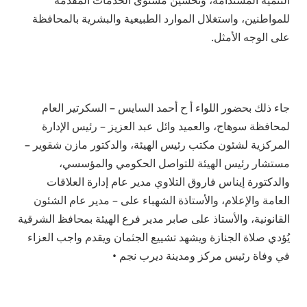
التنمية المستدامة، وتحسين مستوى الخدمات المقدمة
للمواطنين، واستغلال الموارد الطبيعية والبشرية بالمحافظة
على الوجه الأمثل.
جاء ذلك بحضور اللواء أ ح أحمد السايس – السكرتير العام
لمحافظة سوهاج، والعميد وائل عبد العزيز – رئيس الإدارة
المركزية لشئون مكتب رئيس الهيئة، والدكتور مازن شقوير –
مستشار رئيس الهيئة للتواصل الحكومي والمؤسسي،
والدكتورة إيناس فاروق التلاوي مدير عام إدارة العلاقات
العامة والإعلام، والأستاذة الشهباء على – مدير عام الشئون
القانونية، والأستاذ على صابر مدير فرع الهيئة بمحافظ الشرقية
يُؤدي صلاة الجنازة ويشهد تشييع الجثمان ويقدم واجب العزاء
في وفاة رئيس مركز ومدينة ديرب نجم •