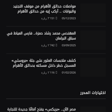
مواصلات حدائق الأهرام من موقف التجنيد
والبوابات .. أركب إيه من حدائق الأهرام
05/12/2023
7٬151
زيارة
المهندس محمد رشاد حمزة.. فارس العياط في
سباق البرلمان
03/09/2025
1٬742
زيارة
كشف ملابسات العثور على جثة «بروسلي»
المسجل خطر داخل مسكنه بحدائق الأهرام
01/02/2026
1٬116
زيارة
اختيارات المحرر
مصر الآن.. «بريكس» يفتح آفاقًا جديدة للتجارة