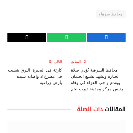
محافظ سوهاج
فيسبوك
واتساب
Copy
Link
السابق
التالي
محافظ الشرقية يُؤدي صلاة
كارثة فى البحيرة: البرق يتسبب
الجنازة ويشهد تشييع الجثمان
فى مصرع 3 وإصابة سيدة
ويقدم واجب العزاء في وفاة
بأرض زراعية
رئيس مركز ومدينة ديرب نجم
المقالات
ذات الصلة