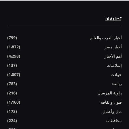
تصنيفات
أخبار العرب والعالم
(799)
أخبار مصر
(1٬872)
أهم الأخبار
(4٬298)
إسلاميات
(137)
حوادث
(1٬007)
رياضة
(783)
زاوية المرسال
(216)
فنون و ثقافة
(1٬160)
مال وأعمال
(173)
محافظات
(224)