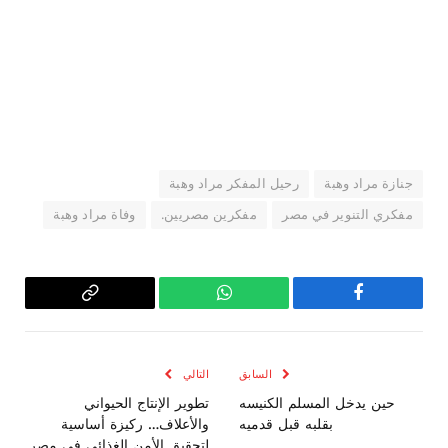
جنازة مراد وهبة
رحيل المفكر مراد وهبة
مفكري التنوير في مصر
مفكرين مصريين.
وفاة مراد وهبة
فيسبوك
واتساب
Copy
Link
السابق
التالي
حين يدخل المسلم الكنيسه
تطوير الإنتاج الحيواني
بقلبه قبل قدميه
والأعلاف… ركيزة أساسية
لتحقيق الأمن الغذائي في مصر