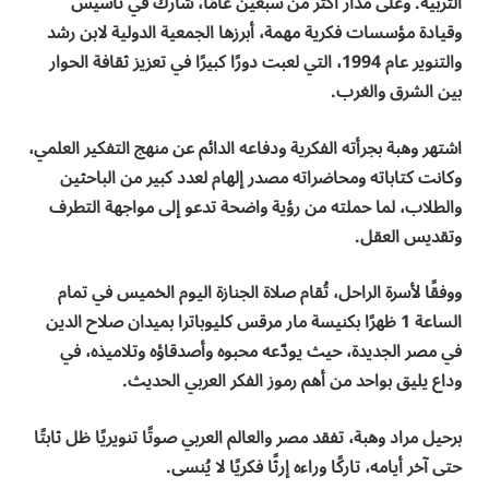
التربية. وعلى مدار أكثر من سبعين عامًا، شارك في تأسيس
وقيادة مؤسسات فكرية مهمة، أبرزها الجمعية الدولية لابن رشد
والتنوير عام 1994، التي لعبت دورًا كبيرًا في تعزيز ثقافة الحوار
بين الشرق والغرب.
اشتهر وهبة بجرأته الفكرية ودفاعه الدائم عن منهج التفكير العلمي،
وكانت كتاباته ومحاضراته مصدر إلهام لعدد كبير من الباحثين
والطلاب، لما حملته من رؤية واضحة تدعو إلى مواجهة التطرف
وتقديس العقل.
ووفقًا لأسرة الراحل، تُقام صلاة الجنازة اليوم الخميس في تمام
الساعة 1 ظهرًا بكنيسة مار مرقس كليوباترا بميدان صلاح الدين
في مصر الجديدة، حيث يودّعه محبوه وأصدقاؤه وتلاميذه، في
وداع يليق بواحد من أهم رموز الفكر العربي الحديث.
برحيل مراد وهبة، تفقد مصر والعالم العربي صوتًا تنويريًا ظل ثابتًا
حتى آخر أيامه، تاركًا وراءه إرثًا فكريًا لا يُنسى.