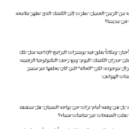
ة من الزمن الجميل. نظرت إلى الكشك الذي تظهر ملامحه
في مدينتنا؟
ار، ومكاناً يعلق فيه بوسترات البرامج الإذاعية مثل تلك
لى جدران الكشك. اليوم، ومع زحف التكنولوجيا الرقمية،
ال موجودة، لكن “الحالة” التي كان يخلقها عم سمير
شات الهواتف.
 بل هي وقفة أمام تراث حي يواجه النسيان. هل سنفتقد
تفي بقلب الصفحات عبر شاشات صماء؟