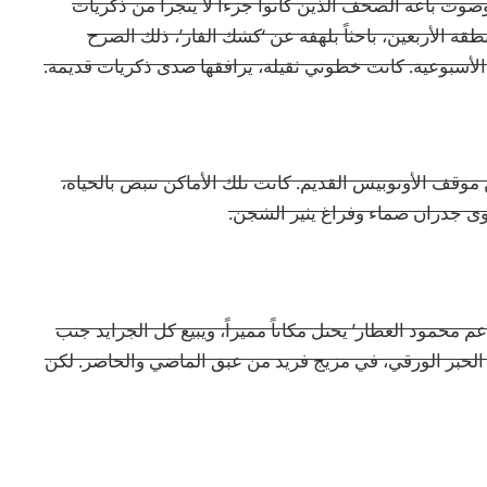
وت باعة الصحف الذين كانوا جزءاً لا يتجزأ من ذكريات
الأربعين، باحثاً بلهفة عن ‘كشك الفار’، ذلك الصرح
لأسبوعية. كانت خطوتي ثقيلة، يرافقها صدى ذكريات قديمة.
 أكشاك التي كانت تزين موقف الأوتوبيس القديم. كانت تلك الأماكن تنبض بالحياة،
سوى جدران صماء وفراغ يثير الشجن.
حمود العطار’ يحتل مكاناً مميزاً، ويبيع كل الجرايد جنب
ة الحبر الورقي، في مزيج فريد من عبق الماضي والحاضر. لكن