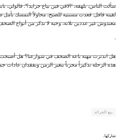
سألت الناس، بلهفة، ‘الاقي فين بياع جرايد؟’. قالولي، ب
لقيته قافل. قعدت مستنيه للصبح، محاولاً التمسك بأمل ضع
معندوش غير عددين تلاتة، وحبة لا تذكر من أنواع الصحف 
هل اندثرت مهنة باعة الصحف في شوارعنا؟ هل أصبحت أ
هذه الرحلة تذكيراً محزناً بتغير الزمن وبفقدان عادات جم
بيع الجرائد
شاركها.