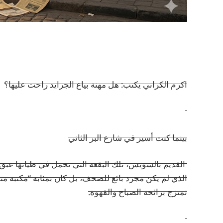
اكرم الكراني يكتب: هل مهنة بياع الجرايد راحت عليها؟
بينما كنت أسير في شارع البر الثاني
القديم بالسويس، تلك البقعة التي تحمل في طياتها عبق ا
الذي لم يكن مجرد بائع للصحف، بل كان بمثابة “مكتبة مت
تمتزج برائحة الصباح والقهوة.