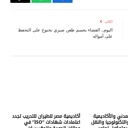
فيسبوك
واتساب
Copy
Link
التالي
اليوم.. القضاء يحسم طعن صبري نخنوخ على التحفظ
على أمواله
لمدني والأكاديمية
أكاديمية مصر للطيران للتدريب تجدد
التكنولوجيا والنقل
اعتمادات شهادات “ISO” في