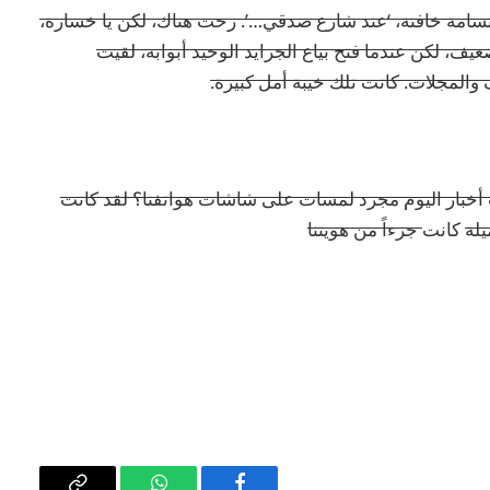
ابتسامة خافتة، ‘عند شارع صدقي…’. رحت هناك، لكن يا خسارة،
يف، لكن عندما فتح بياع الجرايد الوحيد أبوابه، لقيت
والمجلات. كانت تلك خيبة أمل كبيرة.
خبار اليوم مجرد لمسات على شاشات هواتفنا؟ لقد كانت
يلة
كانت
جزءاً من هويتنا