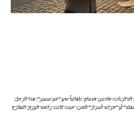
لذكريات، قادتني قدماي تلقائياً نحو “عم سمير”. هذا الرجل
نقلة” أو “خزانة أسرار” الحي، حيث كانت رائحة الورق الطازج