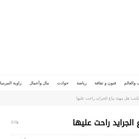
 والعالم
فنون و ثقافة
رياضة
حوادث
مال وأعمال
زاوية المرسا
كتب: هل مهنة بياع الجرايد راحت عليها
الجرايد راحت عليها
0