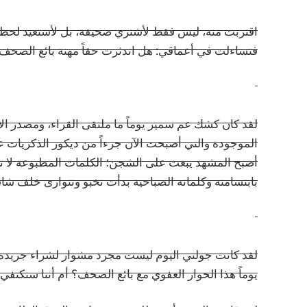
اقتربت منه، ليس فقط لأشتري صحيفة، بل لأستعيد لحظ
فتساءلت في أعماقي: هل اندثرت حقاً مهنة بائع الصحف 
لقد كان كشك عم سمير يوماً ما ملتقى القراء، ومصدر الأخب
الموجودة والتي أصبحت الآن جزءاً من ديكور الذكريات ع
أصبح المشهد يبعث على الشجن؛ الكلمات المطبوعة لا تز
بابتسامته وكلماته الصباحية بدأت تخبو وتتوارى خلف شا
لقد كانت جولتي اليوم ليست مجرد مشوار لشراء جريدة،
يوماً هذا الحوار العفوي مع بائع الصحف؟ أم أننا سنك