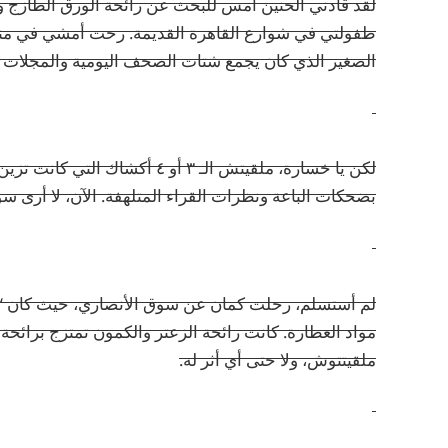
لقد قادني الحنين أمس للبحث عن رائحة الورق الطازج وص
طفولتي في شوارع القاهرة القديمة. رحت أمشي في منطقة 
الصغير الذي كان يجمع شتات الصحف اليومية والمجلات ا
لكن يا خسارة، ملقيتش الـ ٣ أو ٤
بضحكات الباعة ونظرات القراء المتلهفة. الآن، لا أرى 
لم أستسلم، رحلت كمان عن سوق الأنصاري، حيث كان ‘عم م
مواد العطارة. كانت رائحة الزعتر والكمون تمتزج برائح
ملقيتتوش، ولا حتى أي أثر له.