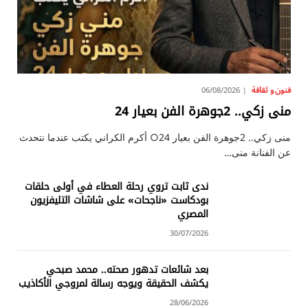
فنون و ثقافة
06/08/2026
منى زكي.. 2جوهرة الفن بعيار 24
منى زكي.. 2جوهرة الفن بعيار 24○ أكرم الكراني يكتب عندما نتحدث
عن الفنانة منى…
ندى ثابت تروي رحلة العطاء في أولى حلقات
بودكاست «ناجحات» على شاشات التليفزيون
المصري
30/07/2026
بعد شائعات تدهور صحته.. محمد صبحي
يكشف الحقيقة ويوجه رسالة لمروجي الأكاذيب
28/06/2026