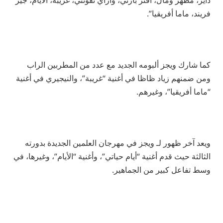
دايز، مظهر ومال، افتر بارتي، وازاي تفوتني، غريبة، الأيام، جير
فريند، ماما أفريقيا”.
كما شارك ويجز ألبومه الجديد مع عدد من المطربين الراب
ومن ضمنهم زياد ظاظا في أغنية “غريبة”، والنيجيري في أغنية
“ماما أفريقيا”، وغيرهم.
ويعد آخر ظهور لـ ويجز في مهرجان العلمين الجديدة بدورته
الثالثة حيث قدم أغنية “أيام حياتي”، وأغنية “الأيام”، وغيرها، في
وسط تفاعل كبير من الجماهير.