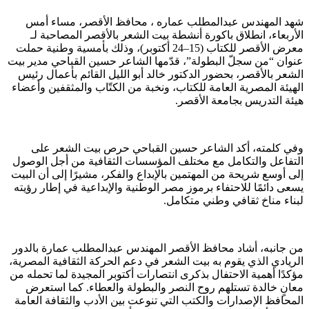
شهد المهندس عبدالمطلب عماره ، محافظ الأقصر، مساء أمس
الأربعاء، انطلاق باكورة أنشطة بيت الشعر بالأقصر المصاحبة لـ
معرض الأقصر للكتاب (15–24 أكتوبر)، وذلك بأمسية وطنية حملت
عنوان “من سجلّ البطولة”، قدّمها الشاعر حسين القباحي مدير بيت
الشعر بالأقصر، بحضور الدكتور خالد أبو الليل القائم بأعمال رئيس
الهيئة المصرية العامة للكتاب، ونخبة من الكتّاب والمثقفين وأعضاء
هيئة التدريس بجامعة الأقصر.
وفي كلمته، أكد الشاعر حسين القباحي حرص بيت الشعر على
التفاعل والتكامل مع مختلف المؤسسات الثقافية من أجل الوصول
إلى أوسع شريحة من المهتمين بالإبداع والفكر، مشيرًا إلى أن البيت
يسعى دائمًا للاحتفاء برموز مصر الوطنية والإبداعية في إطار رؤيته
لبناء مناخ ثقافي وطني متكامل.
من جانبه، أشاد محافظ الأقصر المهندس عبدالمطلب عمارة بالدور
الريادي الذي يقوم به بيت الشعر في دعم الحركة الثقافية المصرية،
مؤكدًا أهمية الاحتفال بذكرى انتصارات أكتوبر المجيدة لما تحمله من
معانٍ خالدة تستلهم روح النصر والبطولة والعطاء. كما استعرض
المحافظ الإصدارات والكتب التي تنوعت بين الأدب والثقافة العامة