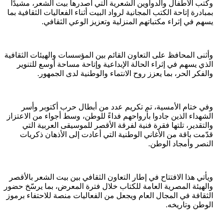
وكتب الأطفال والدواوين الشعرية التي أصدرها بيت الشعر، مشيدًا
بمبادرة إتاحة الكتب المجانية لرواد البيت أثناء الفعاليات الثقافية بما
يسهم في إثراء مكتباتهم المنزلية وتعزيز الوعي الثقافي.
وأثنى المحافظ على التعاون القائم بين المؤسسات والهيئات الثقافية
الذي يسهم في إثراء الحالة الإبداعية وإتاحة مساحة أوسع للتنوير
والفكر الحر، بما يعزز روح الانتماء والوطنية لدى الجمهور.
وفي ختام الأمسية، تم تكريم عدد من أبطال حرب أكتوبر وأسر
الشهداء الذين جادوا بأرواحهم فداءً للوطن، وسط أجواء من الاعتزاز
والتقدير، تلتها فقرة فنية لفرقة الأقصر للموسيقى العربية التي
قدّمت باقة من الأغاني الوطنية التي أعادت إلى الأذهان ذكريات
النصر وأمجاد الوطن.
ويأتي هذا الافتتاح في إطار التعاون الثقافي بين بيت الشعر بالأقصر
والهيئة المصرية العامة للكتاب خلال فترة المعرض، بما يرسّخ حضور
الثقافة في المجال العام ويجعل من الفعاليات منصة للاحتفاء برموز
الوطن وتاريخه.