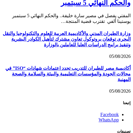
والحكم النهائي 5 سبتمبر
المفتي يفصل في مصير سارة خليفة.. والحكم النهائي 5 سبتمبر
يوستينا ألفي تقترب قضية المنتجة…
وزارة الطيران المدني والأكاديمية العربية للعلوم والتكنولوجيا والنقل
البحرى توقعان بروتوكول تعاون مشترك لتأهيل الكوادر البشرية
وتنفيذ برامج الدراسات العليا للعاملين بالوزارة
05/08/2026
أكاديمية مصر للطيران للتدريب تجدد اعتمادات شهادات “ISO” في
مجالات الجودة والمؤسسات التعليمية والبيئة والسلامة والصحة
المهنية
05/08/2026
إتبعنا
Facebook
WhatsApp
تصنيفات