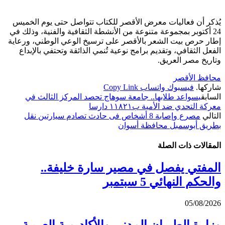
يُذكر أن فعاليات معرض الأقصر للكتاب تتواصل حتى يوم الخميس
24 أكتوبر بمجموعة متنوعة من الأنشطة الثقافية والفنية، وذلك في
إطار حرص بيت الشعر بالأقصر على ترسيخ الوعي الوطني، ورعاية
الفعل الثقافي، وتقديم برامج نوعية تُنمي الذائقة وتحتفي بالإبداع
وتاريخ مصر العريق.
محافظ الأقصر
شاركها.
فيسبوك
واتساب
Copy Link
السابق
بسواعد طلابها.. جامعة سوهاج تحصد المركز الثالث في
معركة التحدي ضد الأمية ب١١٨٢١ دارسا
التالي
مصرع وإصابة 8 أشخاص فى حادث تصادم سيارتين نقل
بطريق أبوسمبل محافظة أسوان
المقالات
ذات الصلة
المفتي يفصل في مصير سارة خليفة..
والحكم النهائي 5 سبتمبر
05/08/2026