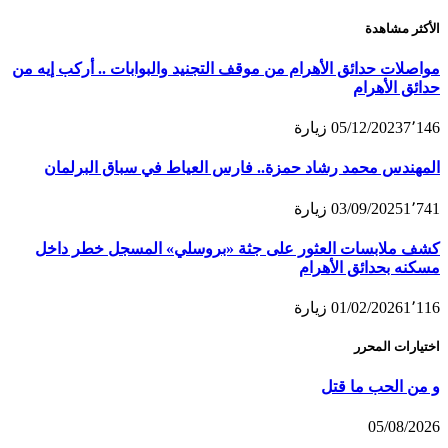
الأكثر مشاهدة
مواصلات حدائق الأهرام من موقف التجنيد والبوابات .. أركب إيه من
حدائق الأهرام
7٬146
05/12/2023
زيارة
المهندس محمد رشاد حمزة.. فارس العياط في سباق البرلمان
1٬741
03/09/2025
زيارة
كشف ملابسات العثور على جثة «بروسلي» المسجل خطر داخل
مسكنه بحدائق الأهرام
1٬116
01/02/2026
زيارة
اختيارات المحرر
و من الحب ما قتل
05/08/2026