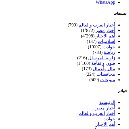
WhatsApp
تصنيفات
أخبار العرب والعالم
(799)
أخبار مصر
(1٬872)
أهم الأخبار
(4٬298)
إسلاميات
(137)
حوادث
(1٬007)
رياضة
(783)
زاوية المرسال
(216)
فنون و ثقافة
(1٬160)
مال وأعمال
(173)
محافظات
(224)
منوعات
(509)
قوائم
الرئيسية
أخبار مصر
أخبار العرب والعالم
حوادث
أهم الأخبار