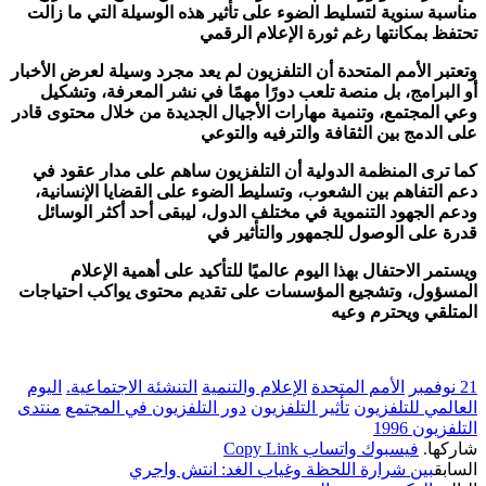
مناسبة سنوية لتسليط الضوء على تأثير هذه الوسيلة التي ما زالت
تحتفظ بمكانتها رغم ثورة الإعلام الرقمي
وتعتبر الأمم المتحدة أن التلفزيون لم يعد مجرد وسيلة لعرض الأخبار
أو البرامج، بل منصة تلعب دورًا مهمًا في نشر المعرفة، وتشكيل
وعي المجتمع، وتنمية مهارات الأجيال الجديدة من خلال محتوى قادر
على الدمج بين الثقافة والترفيه والتوعي
كما ترى المنظمة الدولية أن التلفزيون ساهم على مدار عقود في
دعم التفاهم بين الشعوب، وتسليط الضوء على القضايا الإنسانية،
ودعم الجهود التنموية في مختلف الدول، ليبقى أحد أكثر الوسائل
قدرة على الوصول للجمهور والتأثير في
ويستمر الاحتفال بهذا اليوم عالميًا للتأكيد على أهمية الإعلام
المسؤول، وتشجيع المؤسسات على تقديم محتوى يواكب احتياجات
المتلقي ويحترم وعيه
21 نوفمبر
الأمم المتحدة
الإعلام والتنمية
التنشئة الاجتماعية.
اليوم
العالمي للتلفزيون
تأثير التلفزيون
دور التلفزيون في المجتمع
منتدى
التلفزيون 1996
شاركها.
فيسبوك
واتساب
Copy Link
السابق
بين شرارة اللحظة وغياب الغد: انتش واجري