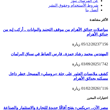
عن المرسال نيوز
شروط الأستخدام وحقوق النشر
أتصل بنا
الأكثر مشاهدة
مواصلات حدائق الأهرام من موقف التجنيد والبوابات .. أركب إيه من
حدائق الأهرام
7٬156
05/12/2023
زيارة
المهندس محمد رشاد حمزة.. فارس العياط في سباق البرلمان
1٬742
03/09/2025
زيارة
كشف ملابسات العثور على جثة «بروسلي» المسجل خطر داخل
مسكنه بحدائق الأهرام
1٬116
01/02/2026
زيارة
اختيارات المحرر
مصر الآن.. «بريكس» يفتح آفاقًا جديدة للتجارة والاستثمار والصناعة