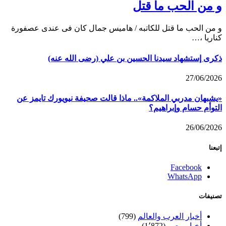
و من الحب ما قتل
و من الحب ما قتل للكاتبه / هاميس جمال كان فى عندى عصفورة
كناريا ،…
ذكرى إستشهاد سيدنا الحسين بن علي (رضى الله عنه)
27/06/2026
«يشبهان مدربي الملاكمة».. ماذا قالت صحيفة نيويورك تايمز عن
التوأم حسام وإبراهيم؟
26/06/2026
إتبعنا
Facebook
WhatsApp
تصنيفات
أخبار العرب والعالم
(799)
أخبار مصر
(1٬872)