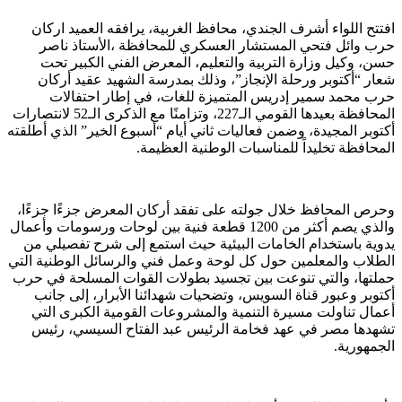
افتتح اللواء أشرف الجندي، محافظ الغربية، يرافقه العميد اركان
حرب وائل فتحي المستشار العسكري للمحافظة ،الأستاذ ناصر
حسن، وكيل وزارة التربية والتعليم، المعرض الفني الكبير تحت
شعار “أكتوبر ورحلة الإنجاز”، وذلك بمدرسة الشهيد عقيد أركان
حرب محمد سمير إدريس المتميزة للغات، في إطار احتفالات
المحافظة بعيدها القومي الـ227، وتزامنًا مع الذكرى الـ52 لانتصارات
أكتوبر المجيدة، وضمن فعاليات ثاني أيام “أسبوع الخير” الذي أطلقته
المحافظة تخليداً للمناسبات الوطنية العظيمة.
وحرص المحافظ خلال جولته على تفقد أركان المعرض جزءًا جزءًا،
والذي يصم أكثر من 1200 قطعة فنية بين لوحات ورسومات وأعمال
يدوية باستخدام الخامات البيئية حيث استمع إلى شرح تفصيلي من
الطلاب والمعلمين حول كل لوحة وعمل فني والرسائل الوطنية التي
حملتها، والتي تنوعت بين تجسيد بطولات القوات المسلحة في حرب
أكتوبر وعبور قناة السويس، وتضحيات شهدائنا الأبرار، إلى جانب
أعمال تناولت مسيرة التنمية والمشروعات القومية الكبرى التي
تشهدها مصر في عهد فخامة الرئيس عبد الفتاح السيسي، رئيس
الجمهورية.