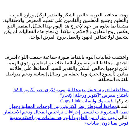
ووجه محافظ الغربية خالص الشكر والتقدير لوكيل وزارة التربية
والتعليم وجميع المعلمين والقائمين على تنظيم المعرض والاحتفالية،
مشيداً بما بذلوه من جهد لإخراج هذا اليوم بهذا الشكل المتميز الذي
يعكس روح التعاون والإخلاص، مؤكداً أن نجاح هذه الفعاليات لم يكن
ليتحقق لولا تضافر الجهود والعمل بروح الفريق الواحد.
واختتمت فعاليات اليوم بالتقاط صورة جماعية جمعت اللواء أشرف
الجندي، محافظ الغربية، مع أبنائه الطلاب والمعلمين وذوي الهمم،
الذين توجهوا بخالص الشكر والتقدير للسيد المحافظ على إطلاقه
مبادرة (أسبوع الخير)، وما تحمله من رسائل إنسانية ودعم متواصل
للفئات المختلفة.
محافظة الغربية تحتفل بعيدها القومي وذكرى نصر أكتوبر الـ52
بافتتاح معرض “أكتوبر ورحلة الإنجاز”
شاركها.
فيسبوك
واتساب
Copy Link
السابق
محافظ أسيوط: ربط إلكتروني بين الوحدات المحلية وجهاز
تنمية المشروعات لتيسير إجراءات تراخيص المحال ودعم الاستثمار
التالي
انهيار منزل من الطوب اللبن بعد ساعات من إخلائه بمدينة
قوص بقنا دون إصابات•