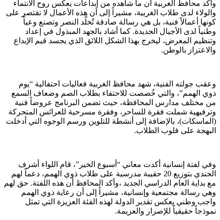
وأكد محافظ الغربية أن ما شاهده من إبداعات يعكس روح الانتماء
والولاء لدى طلاب الغربية، مشيراً إلى أن هذه الأعمال لا تقتصر على
كونها أعمالاً فنية، بل هي رسالة صادقة تُخلّد النصر وتصنع وعياً
وطنياً لدى الأجيال الجديدة. كما أشاد بالجهد المبذول في إعداد
وتنظيم المعرض، ليخرج بهذا الشكل اللائق الذي يجسد قيم الإبداع
والاعتزاز بالوطن.
وعقب جولته الفنية، شهد محافظ الغربية فعاليات احتفالية “يوم
ذوي الهمم”، والتي خُصصت للاحتفاء بطلاب الصم وضعاف السمع
من مختلف مدارس المحافظة، حيث تضمن البرنامج عروضاً فنية
وترفيهية شملت فقرة للساحر، وفقرة مسرحية للعرائس المتحركة
(الماسكات)، بالإضافة إلى أنشطة للتلوين ورسم الوجوه التي أدخلت
البهجة على قلوب الطلاب.
وفي لفتة إنسانية أكدت معاني “أسبوع الخير”، قام اللواء أشرف
الجندي بتوزيع 20 حقيبة مدرسية على طلاب ذوي الهمم، دعماً لهم
مع بداية العام الدراسي الجديد ،وأكد المحافظ أن هذه اللفتة. حق لهم
وهي رسالة مجتمعية وإنسانية، مشيراً إلى أن رعاية ذوي الهمم
واجب وطني يعكس تقدير الدولة لهذه الفئة العزيزة التي تمثل
نموذجاً حقيقياً للإصرار والعزيمة.