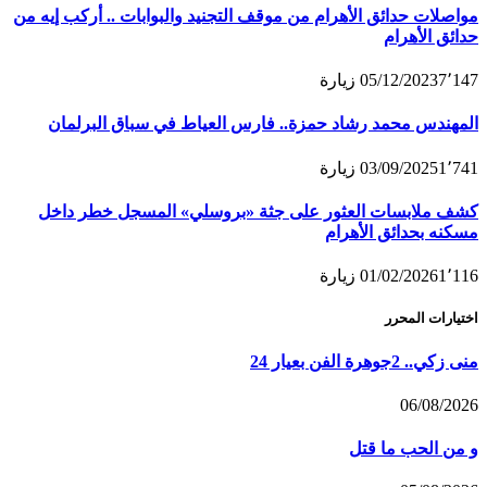
مواصلات حدائق الأهرام من موقف التجنيد والبوابات .. أركب إيه من
حدائق الأهرام
7٬147
05/12/2023
زيارة
المهندس محمد رشاد حمزة.. فارس العياط في سباق البرلمان
1٬741
03/09/2025
زيارة
كشف ملابسات العثور على جثة «بروسلي» المسجل خطر داخل
مسكنه بحدائق الأهرام
1٬116
01/02/2026
زيارة
اختيارات المحرر
منى زكي.. 2جوهرة الفن بعيار 24
06/08/2026
و من الحب ما قتل