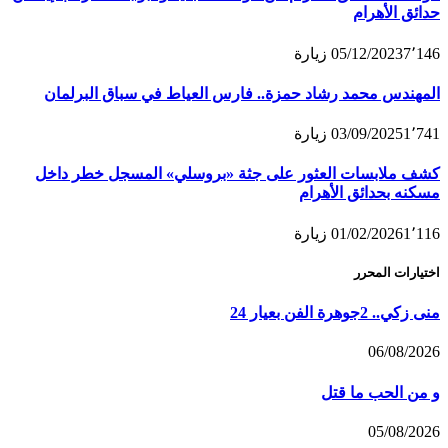
حدائق الأهرام
7٬146
05/12/2023
زيارة
المهندس محمد رشاد حمزة.. فارس العياط في سباق البرلمان
1٬741
03/09/2025
زيارة
كشف ملابسات العثور على جثة «بروسلي» المسجل خطر داخل
مسكنه بحدائق الأهرام
1٬116
01/02/2026
زيارة
اختيارات المحرر
منى زكي.. 2جوهرة الفن بعيار 24
06/08/2026
و من الحب ما قتل
05/08/2026