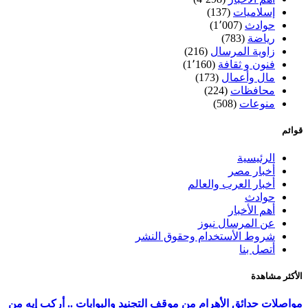
إسلاميات
(137)
حوادث
(1٬007)
رياضة
(783)
زاوية المرسال
(216)
فنون و ثقافة
(1٬160)
مال وأعمال
(173)
محافظات
(224)
منوعات
(508)
قوائم
الرئيسية
أخبار مصر
أخبار العرب والعالم
حوادث
أهم الأخبار
عن المرسال نيوز
شروط الأستخدام وحقوق النشر
أتصل بنا
الأكثر مشاهدة
مواصلات حدائق الأهرام من موقف التجنيد والبوابات .. أركب إيه من